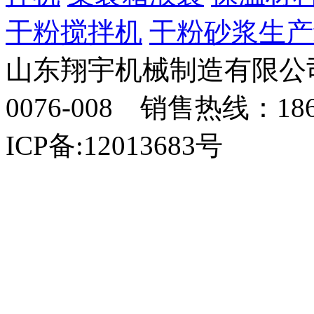
干粉搅拌机
干粉砂浆生产
山东翔宇机械制造有限公司
0076-008 销售热线：18
ICP备:12013683号