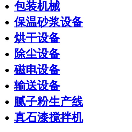
包装机械
保温砂浆设备
烘干设备
除尘设备
磁电设备
输送设备
腻子粉生产线
真石漆搅拌机