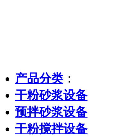
产品分类
：
干粉砂浆设备
预拌砂浆设备
干粉搅拌设备